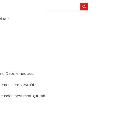
Search
+
eine
+
 und Deocremes aus.
blemen sehr geschätzt.
Freunden bestimmt gut tun.