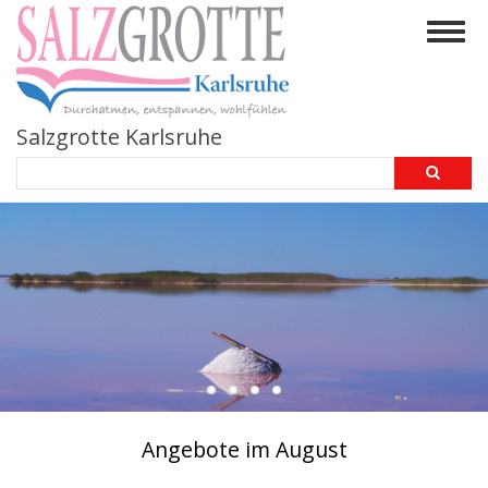
Direkt
Togg
zum
navig
Inhalt
Salzgrotte Karlsruhe
Search
Angebote im August